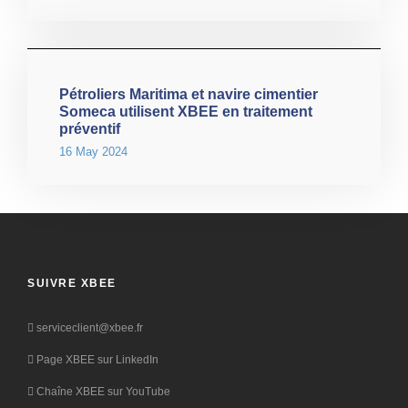
Pétroliers Maritima et navire cimentier
Someca utilisent XBEE en traitement
préventif
16 May 2024
SUIVRE XBEE
serviceclient@xbee.fr
Page XBEE sur LinkedIn
Chaîne XBEE sur YouTube